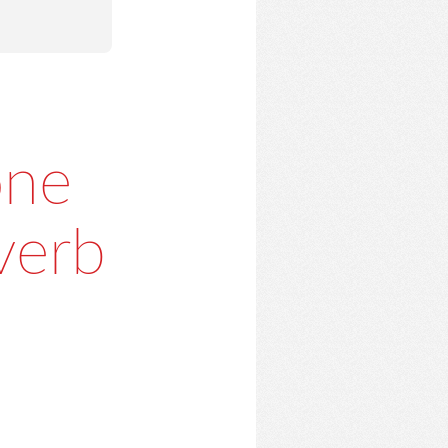
one
verb