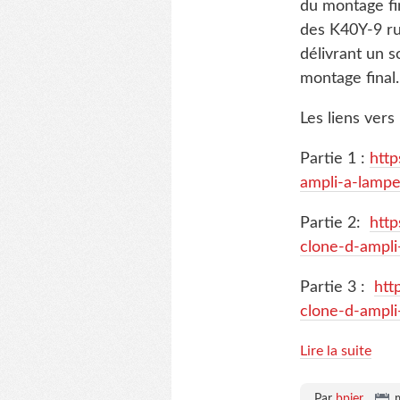
du montage fin
des K40Y-9 rus
délivrant un 
montage final.
Les liens vers
Partie 1 :
htt
ampli-a-lampe
Partie 2:
htt
clone-d-ampl
Partie 3 :
htt
clone-d-ampl
Lire la suite
Par
bpier
,