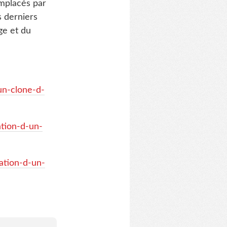
emplacés par
s derniers
ge et du
un-clone-d-
tion-d-un-
ation-d-un-