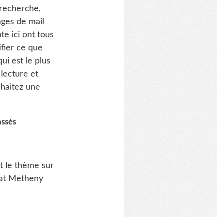
 recherche,
nges de mail
te ici ont tous
ifier ce que
ui est le plus
 lecture et
uhaitez une
assés
et le thème sur
Pat Metheny