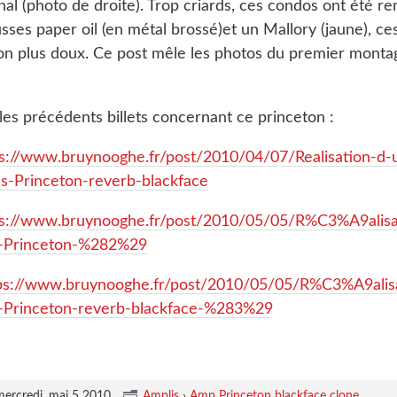
al (photo de droite). Trop criards, ces condos ont été r
ses paper oil (en métal brossé)et un Mallory (jaune), ce
son plus doux. Ce post mêle les photos du premier monta
 les précédents billets concernant ce princeton :
ps://www.bruynooghe.fr/post/2010/04/07/Realisation-d-
s-Princeton-reverb-blackface
ps://www.bruynooghe.fr/post/2010/05/05/R%C3%A9alisa
i-Princeton-%282%29
ps://www.bruynooghe.fr/post/2010/05/05/R%C3%A9alis
i-Princeton-reverb-blackface-%283%29
mercredi, mai 5 2010
.
Amplis
›
Amp Princeton blackface clone