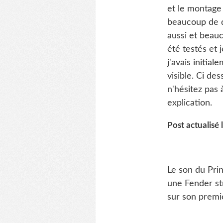
et le montage
beaucoup de d
aussi et beauc
été testés et j
j'avais initia
visible. Ci de
n'hésitez pas
explication.
Post actualisé 
Le son du Prin
une Fender st
sur son premie