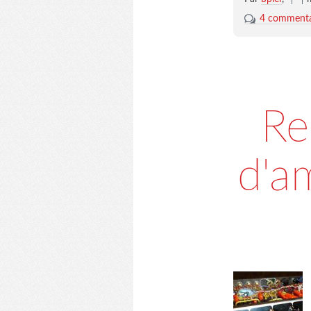
4 commenta
Re
d'a