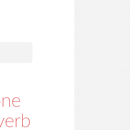
one
verb