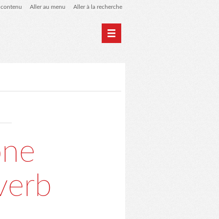
u contenu
Aller au menu
Aller à la recherche
Home
Archives
one
verb