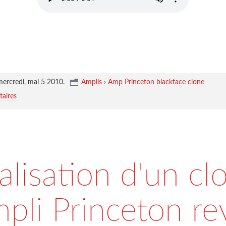
mercredi, mai 5 2010
.
Amplis
›
Amp Princeton blackface clone
aires
alisation d'un cl
mpli Princeton re