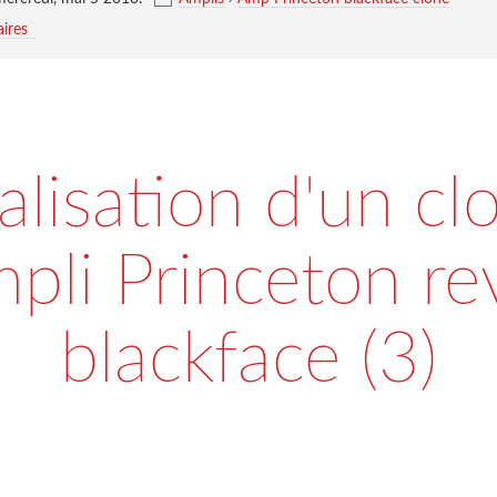
ires
alisation d'un cl
mpli Princeton re
blackface (3)