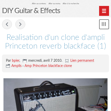
Aller au contenu
Aller au menu
Aller à la recherche
DIY Guitar & Effects
Home
-
Affi
Archives
le
Realisation d'un clone d'ampli
me
Princeton reverb blackface (1)
Par
bpier
,
mercredi, avril 7 2010
.
Lien permanent
Amplis
›
Amp Princeton blackface clone