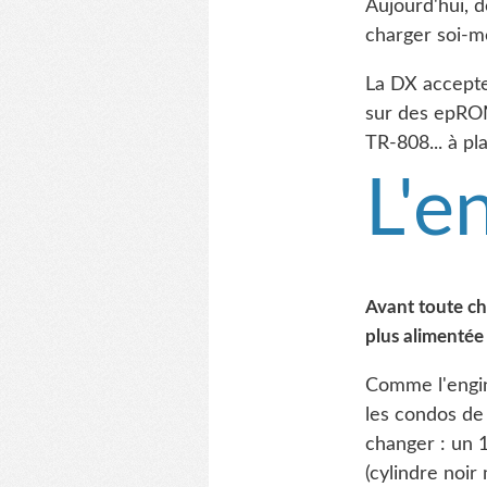
Aujourd'hui, d
charger soi-
La DX accepte 
sur des epROM
TR-808... à pla
L'e
Avant toute cho
plus alimentée
Comme l'engin 
les condos de 
changer : un 1
(cylindre noir