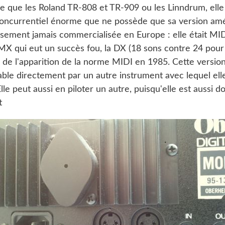
ée que les Roland TR-808 et TR-909 ou les Linndrum, ell
oncurrentiel énorme que ne possède que sa version amé
sement jamais commercialisée en Europe : elle était MID
MX qui eut un succès fou, la DX (18 sons contre 24 pou
i de l'apparition de la norme MIDI en 1985. Cette versio
able directement par un autre instrument avec lequel ell
lle peut aussi en piloter un autre, puisqu'elle est aussi d
t