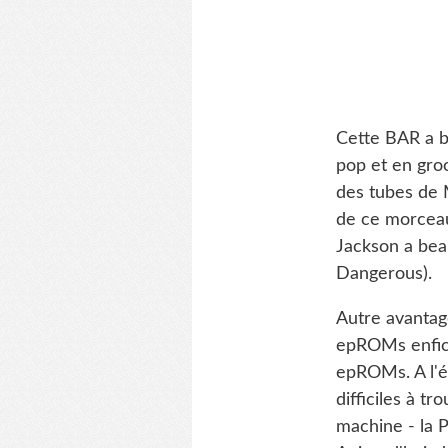
Cette BAR a b
pop et en groo
des tubes de M
de ce morceau
Jackson a beau
Dangerous).
Autre avantag
epROMs enficha
epROMs. A l'é
difficiles à t
machine - la 