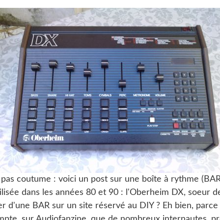
 pas coutume : voici un post sur une boîte à rythme (BAR)
lisée dans les années 80 et 90 : l'Oberheim DX, soeur 
er d'une BAR sur un site réservé au DIY ? Eh bien, parce
mpte, sur Audiofanzine, que de nombreux internautes, pr