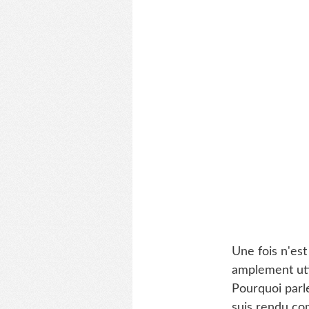
Une fois n'est
amplement uti
Pourquoi parl
suis rendu co