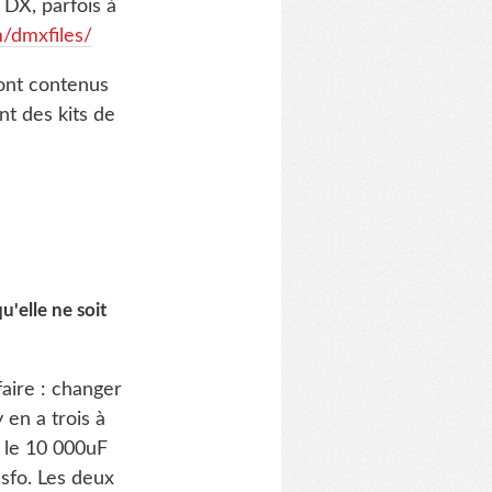
 DX, parfois à
/dmxfiles/
sont contenus
t des kits de
u'elle ne soit
aire : changer
 en a trois à
: le 10 000uF
nsfo. Les deux