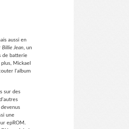
ais aussi en
r
Billie Jean
, un
s de batterie
plus, Mickael
couter l'album
s sur des
d'autres
t devenus
ssi une
 sur epROM.