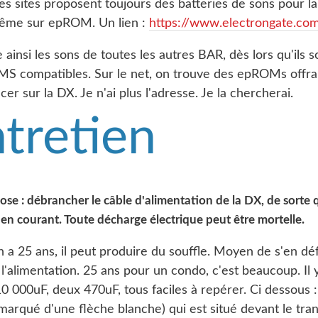
es sites proposent toujours des batteries de sons pour la
même sur epROM. Un lien :
https://www.electrongate.com
ainsi les sons de toutes les autres BAR, dès lors qu'ils 
S compatibles. Sur le net, on trouve des epROMs offran
cer sur la DX. Je n'ai plus l'adresse. Je la chercherai.
ntretien
se : débrancher le câble d'alimentation de la DX, de sorte q
 en courant. Toute décharge électrique peut être mortelle.
a 25 ans, il peut produire du souffle. Moyen de s'en déf
l'alimentation. 25 ans pour un condo, c'est beaucoup. Il y
0 000uF, deux 470uF, tous faciles à repérer. Ci dessous 
 marqué d'une flèche blanche) qui est situé devant le tra