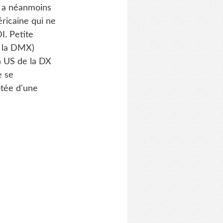
e a néanmoins
ricaine qui ne
I. Petite
r la DMX)
n US de la DX
e se
otée d'une