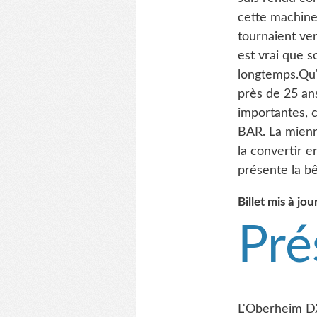
cette machine,
tournaient ver
est vrai que 
longtemps.Qu'
près de 25 an
importantes, c
BAR. La mienn
la convertir e
présente la bê
Billet mis à jo
Pré
L'Oberheim DX 