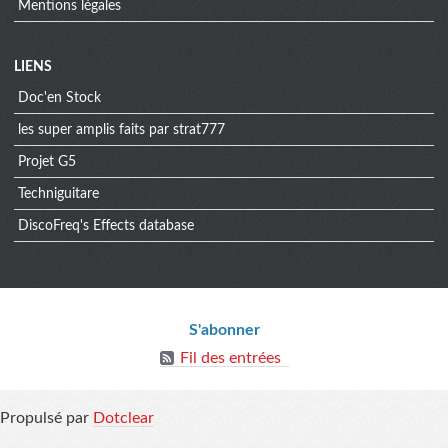
Mentions légales
Menu
LIENS
Doc'en Stock
extra
les super amplis faits par strat777
Projet G5
Techniguitare
DiscoFreq's Effects database
Informations
S'abonner
Fil des entrées
Propulsé par
Dotclear