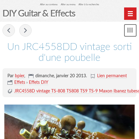
Aller au contenu
Aller au menu
Aller à la recherche
DIY Guitar & Effects
Home
-
Affi
Archives
le
Un JRC4558DD vintage sorti
me
d'une poubelle
Par
bpier
,
dimanche, janvier 20 2013
.
Lien permanent
Effets
›
Effets DIY
JRC4558D vintage TS-808 TS808 TS9 TS-9 Maxon Ibanez tubes